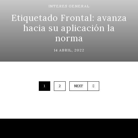
INTERES GENERAL
Etiquetado Frontal: avanza
hacia su aplicación la
norma
14 ABRIL, 2022
1
2
NEXT