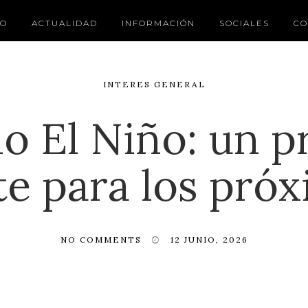
IO
ACTUALIDAD
INFORMACIÓN
SOCIALES
CO
INTERES GENERAL
 El Niño: un p
e para los pró
NO COMMENTS
12 JUNIO, 2026