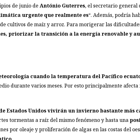
ipios de junio de
António Guterres
, el secretario genera
limática urgente que realmente es
“. Además, podría ha
de cultivos de maíz y arroz. Para morigerar las dificultade
s, priorizar la transición a la energía renovable y au
 meteorología cuando la temperatura del Pacífico ecua
io durante varios meses. Por esto principalmente afecta m
de Estados Unidos vivirán un invierno bastante más cá
rtes tormentas a raíz del mismo fenómeno y hasta una
pos
s por oleaje y proliferación de algas en las costas del oes
ntico
.