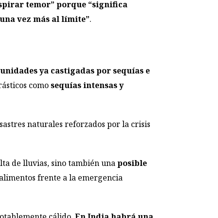
spirar temor” porque “significa
 una vez más al límite”
.
unidades ya castigadas por sequías e
drásticos como
sequías intensas y
astres naturales reforzados por la crisis
ta de lluvias, sino también una
posible
 alimentos frente a la emergencia
notablemente cálido.
En India habrá una