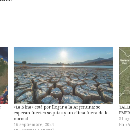
e
«La Niña» está por llegar a la Argentina: se
TALL
esperan fuertes sequías y un clima fuera de lo
EMER
normal
31 ag
16 septiembre, 2024
En «A