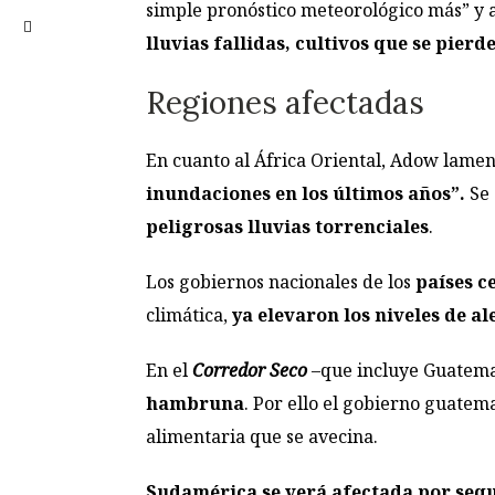
simple pronóstico meteorológico más” y
lluvias fallidas, cultivos que se pierd
Regiones afectadas
En cuanto al África Oriental, Adow lame
inundaciones en los últimos años”.
Se 
peligrosas lluvias torrenciales
.
Los gobiernos nacionales de los
países 
climática,
ya elevaron los niveles de a
En el
Corredor Seco
–que incluye Guatemal
hambruna
. Por ello el gobierno guate
alimentaria que se avecina.
Sudamérica se verá afectada por sequ