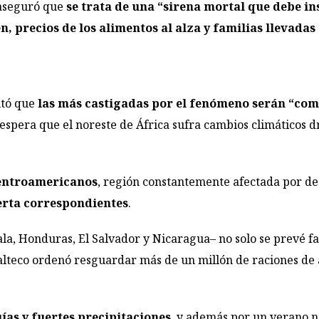
 aseguró que
se trata de una “sirena mortal que debe in
en, precios de los alimentos al alza y familias llevadas
ntó que
las más castigadas por el fenómeno serán “com
espera que el noreste de África sufra cambios climáticos 
centroamericanos
, región constantemente afectada por des
lerta correspondientes
.
a, Honduras, El Salvador y Nicaragua– no solo se prevé fal
malteco ordenó resguardar más de un millón de raciones de
ías y fuertes precipitaciones
, y además por un verano 