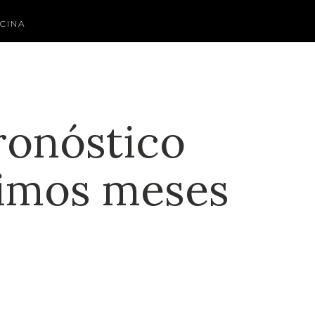
CINA
ronóstico
ximos meses