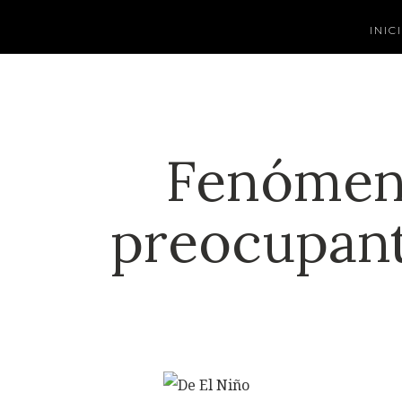
INIC
Fenómeno
preocupant