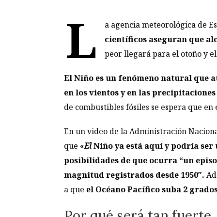
L
a agencia meteorológica de Es
científicos aseguran que al
peor llegará para el otoño y e
El Niño es un fenómeno natural que au
en los vientos y en las precipitacione
de combustibles fósiles se espera que en 
En un video de la Administración Nacion
que
«
El
Niño ya está aquí y podría ser 
posibilidades de que ocurra “un epis
magnitud registrados desde 1950″.
Ade
a que
el Océano Pacífico suba 2 grado
Por qué será tan fuerte