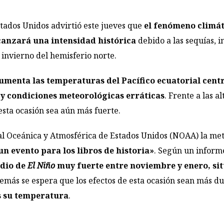
tados Unidos advirtió este jueves que
el fenómeno climá
canzará una intensidad histórica
debido a las sequías, 
l invierno del hemisferio norte.
menta las temperaturas del Pacífico ecuatorial centr
s y condiciones meteorológicas erráticas
. Frente a las 
esta ocasión sea aún más fuerte.
al Oceánica y Atmosférica de Estados Unidos (NOAA) la m
un evento para los libros de historia»
. Según un infor
odio de
El Niño
muy fuerte entre noviembre y enero, si
más se espera que los efectos de esta ocasión sean más du
s su temperatura
.