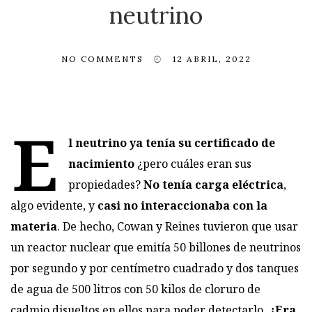
neutrino
NO COMMENTS
12 ABRIL, 2022
E
l
neutrino
ya tenía su certificado de
nacimiento
¿pero cuáles eran sus
propiedades?
No tenía carga eléctrica
,
algo evidente, y
casi no interaccionaba con la
materia
. De hecho, Cowan y Reines tuvieron que usar
un
reactor nuclear
que emitía 50 billones de neutrinos
por segundo y por centímetro cuadrado y dos tanques
de agua de 500 litros con 50 kilos de cloruro de
cadmio disueltos en ellos para poder detectarlo.
¿Era