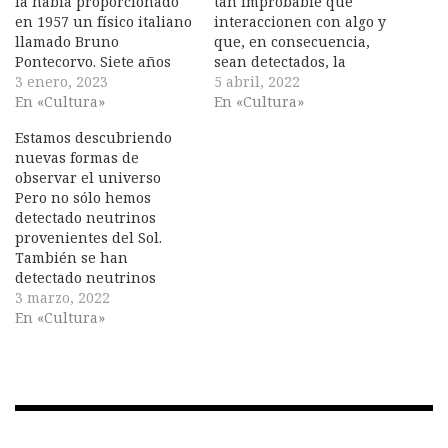
la había proporcionado
tan improbable que
en 1957 un físico italiano
interaccionen con algo y
llamado Bruno
que, en consecuencia,
Pontecorvo. Siete años
sean detectados, la
antes, el 31 de agosto de
3 enero, 2023
cantidad de neutrinos
5 abril, 2022
1950, mientras estaba de
En «Cultura»
que nos llega es tan
En «Cultura»
vacaciones en Italia, viajó
descomunal que algunos
Estamos descubriendo
repentinamente a
de ellos acaban
nuevas formas de
Estocolmo con su mujer y
interaccionando y un
observar el universo
sus hijos. Al día
porcentaje todavía
Pero no sólo hemos
siguiente agentes del
menor, siendo
detectado neutrinos
KGB les ayudaron a
detectados. La pregunta
provenientes del Sol.
entrar en…
ahora por tanto sería:
También se han
¿Cómo es capaz el Sol…
detectado neutrinos
emitidos durante las
3 marzo, 2022
explosiones de
En «Cultura»
supernova. De hecho
estas partículas sirven
como anuncio ante una
supernova inminente,
pues su producción
aumenta justo antes que