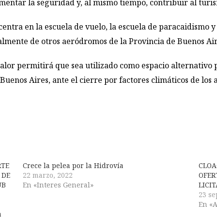
entar la seguridad y, al mismo tiempo, contribuir al turis
centra en la escuela de vuelo, la escuela de paracaidismo y
almente de otros aeródromos de la Provincia de Buenos Air
lor permitirá que sea utilizado como espacio alternativo pa
Buenos Aires, ante el cierre por factores climáticos de lo
RTE
Crece la pelea por la Hidrovía
CLOA
 DE
22 marzo, 2022
OFER
UB
En «Interes General»
LICI
23 se
En «A
a