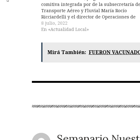
comitiva integrada por de la subsecretaría d
Transporte Aéreo y Fluvial María Rocío
Ricciardelli y el director de Operaciones de
Transporte Aéreo Nicolás Pardi en el Aerocl
8 julio, 2022
de Chascomús. Durante la visita, las…
En «Actualidad Local»
Mirá También:
FUERON VACUNADO
Semanario Nuest