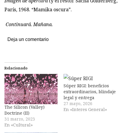
Imagen de apertura
(y el resto): Sacha Golderberg,
París, 1968. “Mamika oscura”.
Continuará. Mañana.
Deja un comentario
Relacionado
Súper RIGI: beneficios
extraordinarios, blindaje
legal y entrega
27 mayo, 2026
The Silicon (Valley)
En «Interes General»
Doctrine (II)
31 marzo, 2023
En «Cultural»