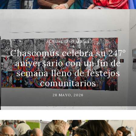
ACTUALIDAD LOCAL
Chascomús celebra su 247°
aniversario con un fin de
semana lleno de festejos
comunitarios
28 MAYO, 2026