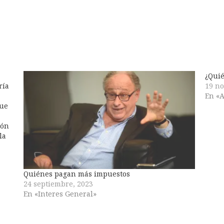
¿Quié
ría
19 no
En «A
que
ión
la
a la
 se
Quiénes pagan más impuestos
24 septiembre, 2023
En «Interes General»