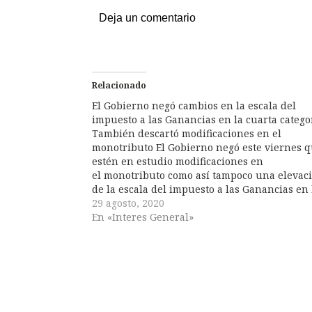
Deja un comentario
Relacionado
El Gobierno negó cambios en la escala del
impuesto a las Ganancias en la cuarta catego
También descartó modificaciones en el
monotributo El Gobierno negó este viernes 
estén en estudio modificaciones en
el monotributo como así tampoco una elevac
de la escala del impuesto a las Ganancias en 
cuarta categoría. Fuentes oficiales señalaron 
29 agosto, 2020
agencia Télam que la reforma impositiva que
En «Interes General»
está analizando buscará "ampliar la…