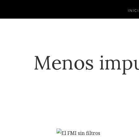
INIC
Menos impu