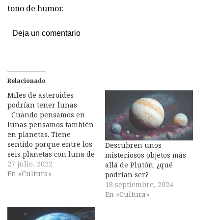
tono de humor.
Deja un comentario
Relacionado
Miles de asteroides
podrían tener lunas
Cuando pensamos en
lunas pensamos también
en planetas. Tiene
sentido porque entre los
Descubren unos
seis planetas con luna de
misteriosos objetos más
nuestro sistema solar
27 julio, 2022
allá de Plutón: ¿qué
acumulan más de 200
En «Cultura»
podrían ser?
satélites. Y sin embargo
18 septiembre, 2024
son muchísimas más las
En «Cultura»
lunas que orbitan
alrededor de asteroides o