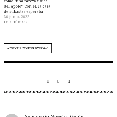
como "una rareza única
del Apolo". Con él, la casa
de subastas esperaba
embolsarse unos 400 000
30 junio, 2022
dólares. Las muestras
En «Cultura»
incluían un frasco de
aproximadamente 40
miligramos de polvo
lunar, los restos de tres
cucarachas y docenas de
#ESPECIES EXÓTICAS INVASORAS
portaobjetos de
microscopio. La…
Semanario Nuestra Gente