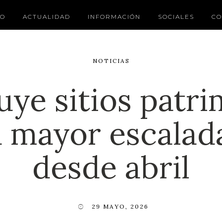
IO
ACTUALIDAD
INFORMACIÓN
SOCIALES
CO
NOTICIAS
ruye sitios patri
a mayor escalad
desde abril
29 MAYO, 2026