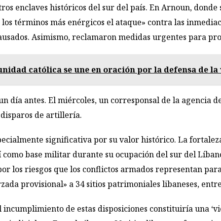
os enclaves históricos del sur del país. En Arnoun, donde s
os términos más enérgicos el ataque» contra las inmediaci
causados. Asimismo, reclamaron medidas urgentes para prot
idad católica se une en oración por la defensa de la
 un día antes. El miércoles, un corresponsal de la agencia
 disparos de artillería.
cialmente significativa por su valor histórico. La fortale
aelí como base militar durante su ocupación del sur del Líb
por los riesgos que los conflictos armados representan par
a provisional» a 34 sitios patrimoniales libaneses, entre e
 incumplimiento de estas disposiciones constituiría una ‘v