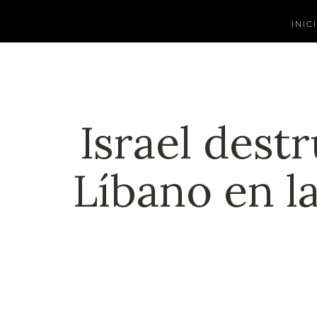
INIC
Israel dest
Líbano en l