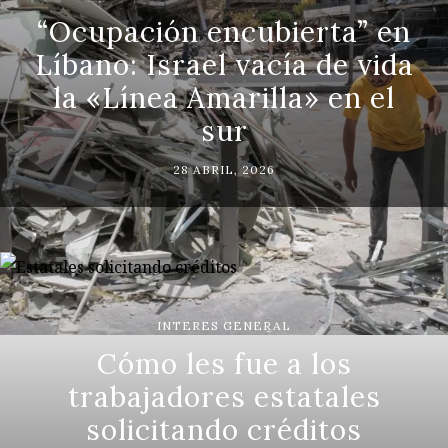
“Ocupación encubierta” en
Líbano: Israel vacía de vida
la «Línea Amarilla» en el
sur
28 ABRIL, 2026
INTERES GENERAL
Cómo les fue a los
trabajadores estatales
solicitando créditos