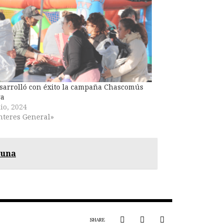
sarrolló con éxito la campaña Chascomús
ga
lio, 2024
nteres General»
guna
SHARE