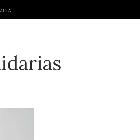
CINA
lidarias