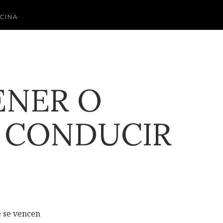
CINA
ENER O
E CONDUCIR