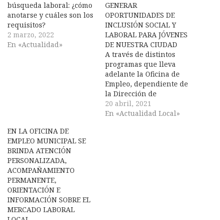
búsqueda laboral: ¿cómo
GENERAR
anotarse y cuáles son los
OPORTUNIDADES DE
requisitos?
INCLUSIÓN SOCIAL Y
2 marzo, 2022
LABORAL PARA JÓVENES
En «Actualidad»
DE NUESTRA CIUDAD
A través de distintos
programas que lleva
adelante la Oficina de
Empleo, dependiente de
la Dirección de
Producción se encuentra
20 abril, 2021
el Programa Jóvenes con
En «Actualidad Local»
Más y Mejor Trabajo que
EN LA OFICINA DE
ofrece la posibilidad de
EMPLEO MUNICIPAL SE
formación y capacitación
BRINDA ATENCIÓN
para el mundo del
PERSONALIZADA,
trabajo. En este sentido,
ACOMPAÑAMIENTO
los jóvenes de 18 a 24…
PERMANENTE,
ORIENTACIÓN E
INFORMACIÓN SOBRE EL
MERCADO LABORAL
LOCAL