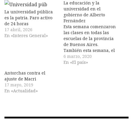
La educación y la
universidad en el
La universidad pública
gobierno de Alberto
es la patria. Paro activo
Fernández
de 24 horas
Esta semana comenzaron
17 abril, 2026
las clases en todas las
En «Interes General»
escuelas de la provincia
de Buenos Aires.
También esta semana, el
presidente Alberto
6 marzo, 2020
Fernández y el
En «El país»
gobernador Axel Kicillof
Antorchas contra el
abrieron las sesiones
ajuste de Macri
ordinarias en el
17 mayo, 2019
Congreso de la Nación y
En «Actualidad»
en la Legislatura
provincial,
respectivamente. Ambos
aludieron en sus
discursos a la…