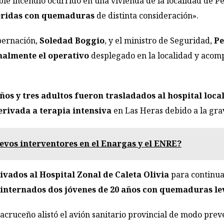
ble incendio ocurrido en una vivienda de la localidad de 
heridas con quemaduras
de distinta consideración».
bernación,
Soledad Boggio
, y el ministro de Seguridad,
Pe
nalmente el operativo
desplegado en la localidad y acompa
ños y tres adultos fueron trasladados al hospital loca
erivada a terapia intensiva
en Las Heras debido a la grav
evos interventores en el Enargas y el ENRE?
rivados al Hospital Zonal de Caleta Olivia
para continua
internados dos jóvenes de 20 años con quemaduras le
acruceño alistó el avión sanitario provincial de modo prev