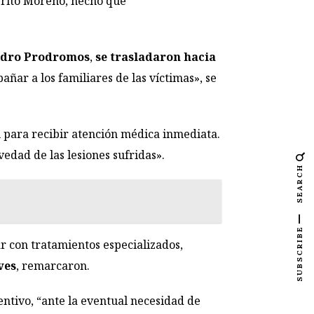
Perito Moreno, hecho que
dro Prodromos
,
se trasladaron hacia
ñar a los familiares de las víctimas», se
l
para recibir atención médica inmediata.
edad de las lesiones sufridas».
SEARCH
SUBSCRIBE
r con tratamientos especializados,
ves
, remarcaron.
entivo, “ante la eventual necesidad de