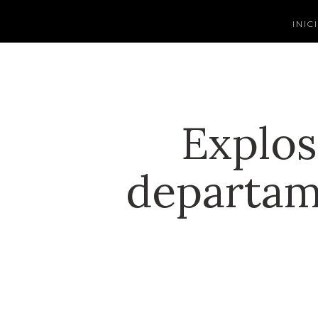
INIC
Explos
departam