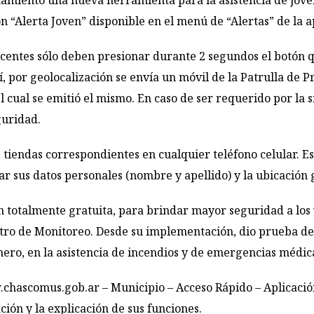
amiento una nueva herramienta para la asistencia de jóven
n “Alerta Joven” disponible en el menú de “Alertas” de la 
lescentes sólo deben presionar durante 2 segundos el botón
lí, por geolocalización se envía un móvil de la Patrulla de
 cual se emitió el mismo. En caso de ser requerido por la 
guridad.
 tiendas correspondientes en cualquier teléfono celular. Es 
ar sus datos personales (nombre y apellido) y la ubicación 
totalmente gratuita, para brindar mayor seguridad a los v
ntro de Monitoreo. Desde su implementación, dio prueba de 
énero, en la asistencia de incendios y de emergencias médi
chascomus.gob.ar
– Municipio – Acceso Rápido – Aplicaci
ción y la explicación de sus funciones.