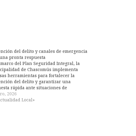
nción del delito y canales de emergencia
una pronta respuesta
 marco del Plan Seguridad Integral, la
cipalidad de Chascomús implementa
sas herramientas para fortalecer la
nción del delito y garantizar una
esta rápida ante situaciones de
encia Estas iniciativas, que combinan
ro, 2026
logía y participación comunitaria, buscan
ctualidad Local»
ar mayor protección a los vecinos y vecinas
 ciudad. Si…