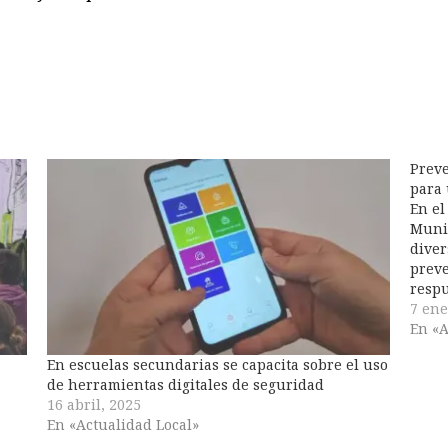
Preve
para 
En el
Muni
diver
preve
respu
emerg
7 ene
tecno
En «A
brind
En escuelas secundarias se capacita sobre el uso
de la
de herramientas digitales de seguridad
16 abril, 2025
En «Actualidad Local»