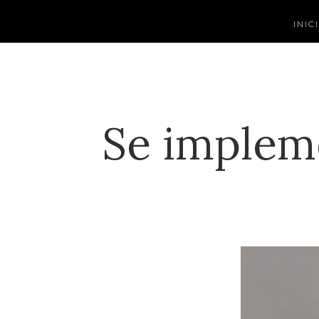
INIC
Se impleme