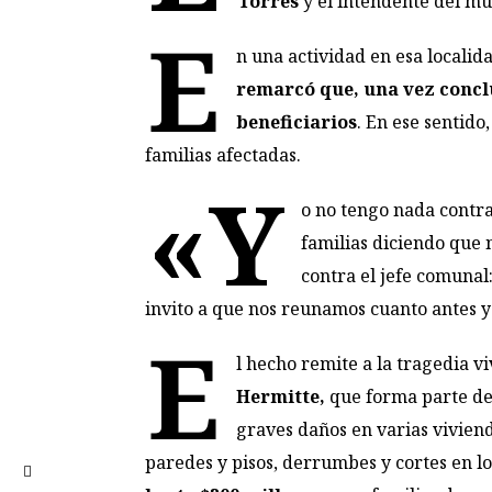
Torres
y el intendente del mu
E
n una actividad en esa localid
remarcó que, una vez conclu
beneficiarios
. En ese sentido
familias afectadas.
«Y
o no tengo nada contra
familias diciendo que 
contra el jefe comunal
invito a que nos reunamos cuanto antes y 
E
l hecho remite a la tragedia v
Hermitte,
que forma parte de
graves daños en varias vivien
paredes y pisos, derrumbes y cortes en lo