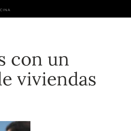
CINA
s con un
de viviendas