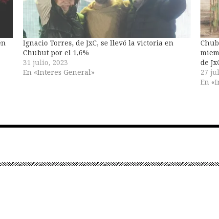
én
Ignacio Torres, de JxC, se llevó la victoria en
Chubu
Chubut por el 1,6%
miemb
31 julio, 2023
de Jx
En «Interes General»
27 ju
En «I