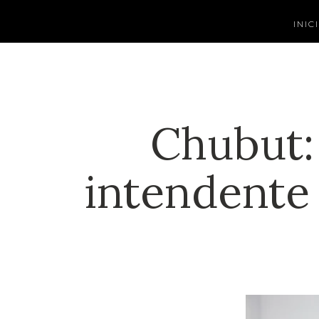
INIC
Chubut:
intendente 