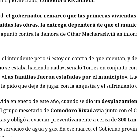
nicipio afectado,
Comodoro Rivadavia.
ad,
el gobernador remarcó que las primeras viviendas 
idas las obras, la entrega dependerá de que el muni
, apuntó contra la demora de Othar Macharashvili en inform
 el intendente pero sí estoy en contra de que mientan, y de
no se estaba haciendo nada», señaló Torres en conjunto co
:
«Las familias fueron estafadas por el municipio».
Lue
le pido que deje de jugar con la angustia y el sufrimiento d
ivida en enero de este año, cuando se dio un
desplazamient
l grupo mesetario de
Comodoro Rivadavia
junto con el 
das y obligó a evacuar preventivamente a cerca de
300 fam
s servicios de agua y gas. En ese marco, el Gobierno provi