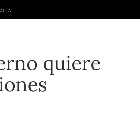
CINA
erno quiere
siones