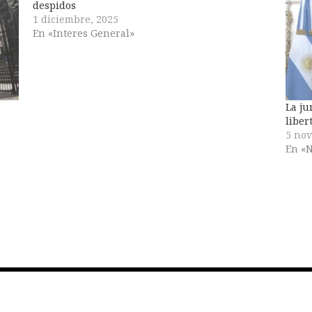
despidos
1 diciembre, 2025
En «Interes General»
La ju
liber
5 nov
En «N