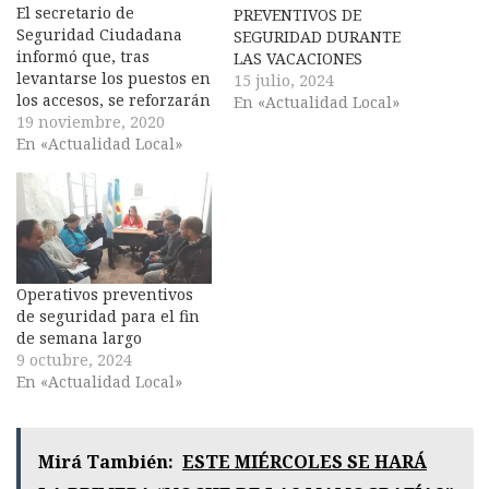
El secretario de
PREVENTIVOS DE
Seguridad Ciudadana
SEGURIDAD DURANTE
informó que, tras
LAS VACACIONES
levantarse los puestos en
15 julio, 2024
los accesos, se reforzarán
En «Actualidad Local»
los operativos dentro de
19 noviembre, 2020
la ciudad para garantizar
En «Actualidad Local»
que se respeten las
medidas de aislamiento.
“Ante el cambio de la
situación, con el ingreso
de propietarios no
residentes y la próxima
Operativos preventivos
apertura de temporada,…
de seguridad para el fin
de semana largo
9 octubre, 2024
En «Actualidad Local»
Mirá También:
ESTE MIÉRCOLES SE HARÁ