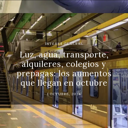
INTERES GENERAL
Luz, agua, transporte,
alquileres, colegios y
prepagas: los aumentos
que llegan en octubre
1 OCTUBRE, 2024