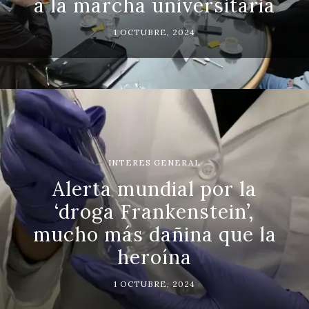
a la marcha universitaria
1 OCTUBRE, 2024
INTERES GENERAL
Alerta mundial por la
‘droga Frankenstein’,
mucho más dañina que la
heroína
1 OCTUBRE, 2024