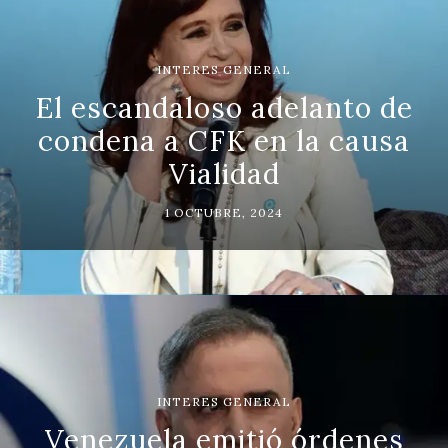
INTERES GENERAL
El escandaloso adelanto de
condena a CFK en la causa
Vialidad
1 OCTUBRE, 2024
INTERES GENERAL
Venezuela emitió órdenes