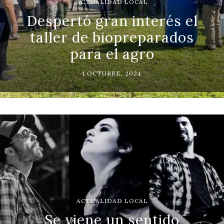
ACTUALIDAD LOCAL
Despertó gran interés el
taller de biopreparados
para el agro
1 OCTUBRE, 2024
ACTUALIDAD LOCAL
Se viene un sentido