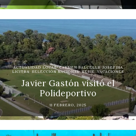
ACTUALIDAD LOCAL
,
CARMEN BALCELLS
,
JOSEFINA
LICITRA
,
SELECCIÓN NACIONAL
,
SERIE
,
VACACIONES
Javier Gastón visitó el
Polideportivo
11 FEBRERO, 2025