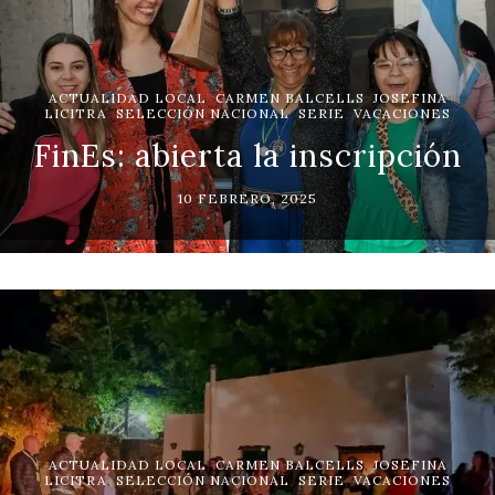
ACTUALIDAD LOCAL
,
CARMEN BALCELLS
,
JOSEFINA
LICITRA
,
SELECCIÓN NACIONAL
,
SERIE
,
VACACIONES
FinEs: abierta la inscripción
10 FEBRERO, 2025
ACTUALIDAD LOCAL
,
CARMEN BALCELLS
,
JOSEFINA
LICITRA
,
SELECCIÓN NACIONAL
,
SERIE
,
VACACIONES