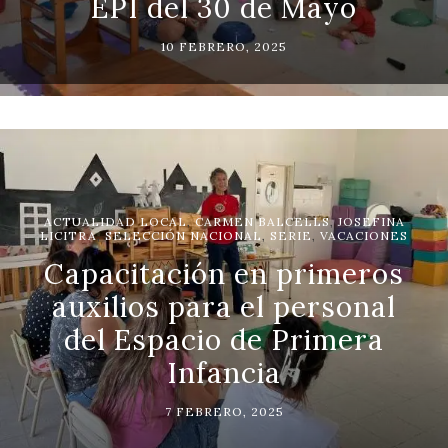
EPI del 30 de Mayo
10 FEBRERO, 2025
ACTUALIDAD LOCAL
,
CARMEN BALCELLS
,
JOSEFINA
LICITRA
,
SELECCIÓN NACIONAL
,
SERIE
,
VACACIONES
Capacitación en primeros
auxilios para el personal
del Espacio de Primera
Infancia
7 FEBRERO, 2025