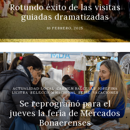
Rotundo éxito de las visitas
guiadas dramatizadas
10 FEBRERO, 2025
ACTUALIDAD LOCAL
,
CARMEN BALCELLS
,
JOSEFINA
LICITRA
,
SELECCIÓN NACIONAL
,
SERIE
,
VACACIONES
Se reprogramó para el
jueves la feria de Mercados
Bonaerenses