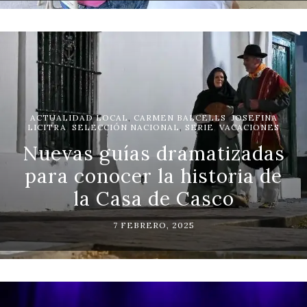
ACTUALIDAD LOCAL
,
CARMEN BALCELLS
,
JOSEFINA
LICITRA
,
SELECCIÓN NACIONAL
,
SERIE
,
VACACIONES
Nuevas guías dramatizadas
para conocer la historia de
la Casa de Casco
7 FEBRERO, 2025