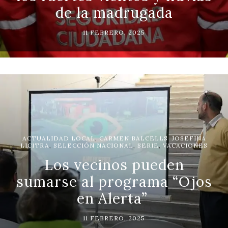
de la madrugada
11 FEBRERO, 2025
ACTUALIDAD LOCAL
,
CARMEN BALCELLS
,
JOSEFINA
LICITRA
,
SELECCIÓN NACIONAL
,
SERIE
,
VACACIONES
Los vecinos pueden
sumarse al programa “Ojos
en Alerta”
11 FEBRERO, 2025