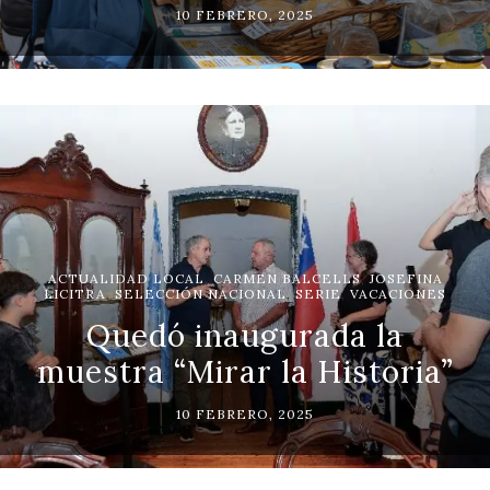
10 FEBRERO, 2025
ACTUALIDAD LOCAL
,
CARMEN BALCELLS
,
JOSEFINA
LICITRA
,
SELECCIÓN NACIONAL
,
SERIE
,
VACACIONES
Quedó inaugurada la
muestra “Mirar la Historia”
10 FEBRERO, 2025