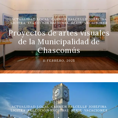
ACTUALIDAD LOCAL
,
CARMEN BALCELLS
,
JOSEFINA
LICITRA
,
SELECCIÓN NACIONAL
,
SERIE
,
VACACIONES
Proyectos de artes visuales
de la Municipalidad de
Chascomús
11 FEBRERO, 2025
ACTUALIDAD LOCAL
,
CARMEN BALCELLS
,
JOSEFINA
LICITRA
,
SELECCIÓN NACIONAL
,
SERIE
,
VACACIONES