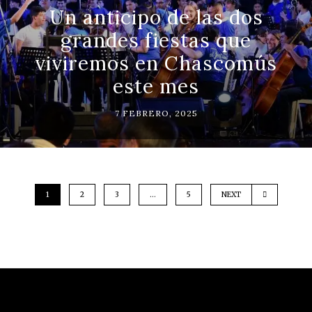
Un anticipo de las dos
grandes fiestas que
viviremos en Chascomús
este mes
7 FEBRERO, 2025
1
2
3
…
5
NEXT