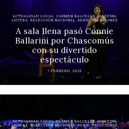
ACTUALIDAD LOCAL
,
CARMEN BALCELLS
,
JOSEFINA
LICITRA
,
SELECCIÓN NACIONAL
,
SERIE
,
VACACIONES
A sala llena pasó Connie
Ballarini por Chascomús
con su divertido
espectáculo
7 FEBRERO, 2025
ACTUALIDAD LOCAL
,
CARMEN BALCELLS
,
JOSEFINA
LICITRA
,
SELECCIÓN NACIONAL
,
SERIE
,
VACACIONES