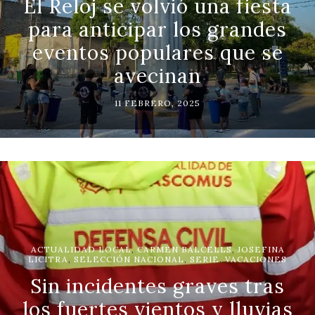
El Reloj se volvió una fiesta
para anticipar los grandes
eventos populares que se
avecinan
11 FEBRERO, 2025
ACTUALIDAD LOCAL
,
CARMEN BALCELLS
,
JOSEFINA
LICITRA
,
SELECCIÓN NACIONAL
,
SERIE
,
VACACIONES
Sin incidentes graves tras
los fuertes vientos y lluvias