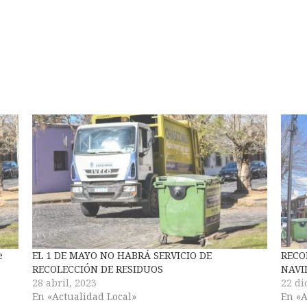
e
EL 1 DE MAYO NO HABRÁ SERVICIO DE
RECO
RECOLECCIÓN DE RESIDUOS
NAVI
28 abril, 2023
22 di
En «Actualidad Local»
En «A