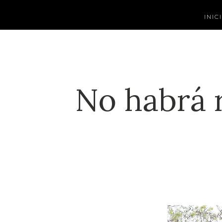
INIC
No habrá 