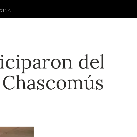
CINA
iciparon del
n Chascomús