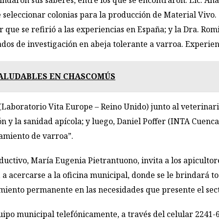
indaron sus saberes, entre los que se encontraron: Lic. An
de seleccionar colonias para la producción de Material Viv
 que se refirió a las experiencias en España; y la Dra. Rom
tados de investigación en abeja tolerante a varroa. Experien
SALUDABLES EN CHASCOMÚS
(Laboratorio Vita Europe – Reino Unido) junto al veterinar
ión y la sanidad apícola; y luego, Daniel Poffer (INTA Cuenca
tamiento de varroa”.
uctivo, María Eugenia Pietrantuono, invita a los apicultor
a acercarse a la oficina municipal, donde se le brindará to
miento permanente en las necesidades que presente el sect
po municipal telefónicamente, a través del celular 2241-6