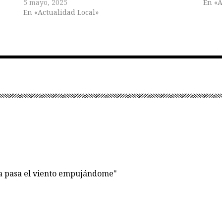
5 mayo, 2025
En «A
En «Actualidad Local»
ía pasa el viento empujándome"