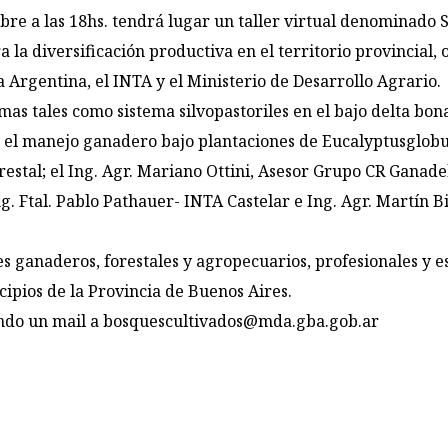
bre a las 18hs. tendrá lugar un taller virtual denominado 
 la diversificación productiva en el territorio provincial,
 Argentina, el INTA y el Ministerio de Desarrollo Agrario.
mas tales como sistema silvopastoriles en el bajo delta bo
; y el manejo ganadero bajo plantaciones de Eucalyptusglobu
stal; el Ing. Agr. Mariano Ottini, Asesor Grupo CR Ganadel
g. Ftal. Pablo Pathauer- INTA Castelar e Ing. Agr. Martín 
s ganaderos, forestales y agropecuarios, profesionales y e
ipios de la Provincia de Buenos Aires.
ando un mail a
bosquescultivados@mda.gba.gob.ar