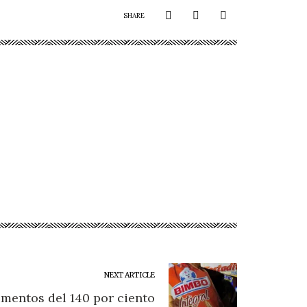
SHARE
NEXT ARTICLE
mentos del 140 por ciento