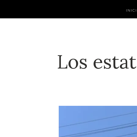
INIC
Los esta