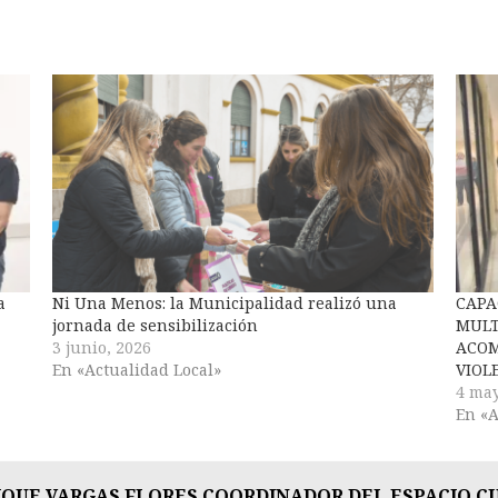
a
Ni Una Menos: la Municipalidad realizó una
CAPA
jornada de sensibilización
MULT
3 junio, 2026
ACOM
En «Actualidad Local»
VIOL
4 may
En «A
IQUE VARGAS FLORES COORDINADOR DEL ESPACIO 