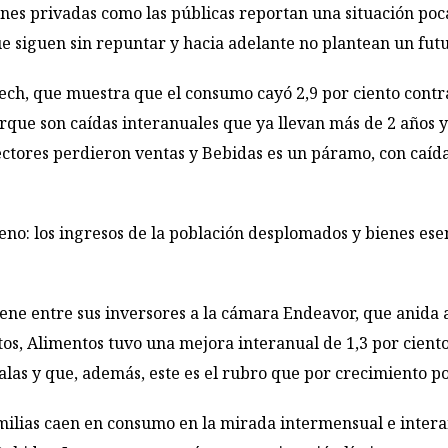
ones privadas como las públicas reportan una situación poc
ue siguen sin repuntar y hacia adelante no plantean un fut
tech, que muestra que el consumo cayó 2,9 por ciento contra
porque son caídas interanuales que ya llevan más de 2 años
sectores perdieron ventas y Bebidas es un páramo, con caída
o: los ingresos de la población desplomados y bienes esenc
ene entre sus inversores a la cámara Endeavor, que anida a 
s, Alimentos tuvo una mejora interanual de 1,3 por cient
as y que, además, este es el rubro que por crecimiento po
milias caen en consumo en la mirada intermensual e interan