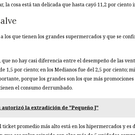
r, la cosa está tan delicada que hasta cayó 11,2 por ciento 
salve
 a los que tienen los grandes supermercados y que se conf
 que no hay casi diferencia entre el desempeño de las vent
e 1,5 por ciento; en los Medianos fue del 2,5 por ciento; mi
mportante, porque los grandes son los que más promociones 
al tienen el consumo derrumbado.
 autorizó la extradición de "Pequeño J"
l ticket promedio más alto está en los hipermercados y es de