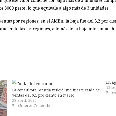
an que ese valor coincide con algo más de 5 unidades compr
os 8000 pesos, lo que equivale a algo más de 3 unidades.
ntas por regiones: en el AMBA, la baja fue del 3,2 por cien
 que en todas las regiones, además de la baja interanual, h
En ag
12 se
La consultora Scentia reflejó una fuerte caída de
En «A
ventas del 6,1 pro ciento en marzo
28 abril, 2026
En «Interes General»