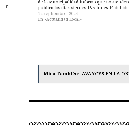
de la Municipalidad informó que no atenderá
público los días viernes 13 y lunes 16 debido
tareas de mudanza. La dependencia reanuda
12 septiembre, 2024
su actividad normal el martes 17…
En «Actualidad Local»
Mirá También:
AVANCES EN LA OB