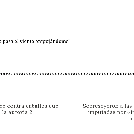
ía pasa el viento empujándome"
ó contra caballos que
Sobreseyeron a las
 la autovía 2
imputadas por «in
m