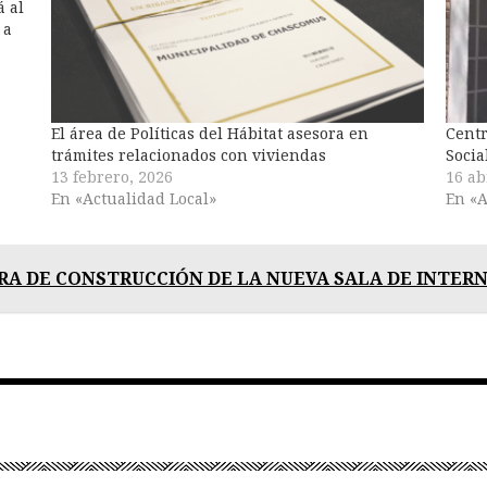
 al
 a
rá
El área de Políticas del Hábitat asesora en
Centr
trámites relacionados con viviendas
Socia
13 febrero, 2026
16 ab
En «Actualidad Local»
En «A
RA DE CONSTRUCCIÓN DE LA NUEVA SALA DE INTER