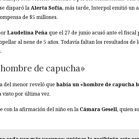
se disparó la
Alerta Sofía,
más tarde, Interpol emitió un 
compensa de $5 millones.
por
Laudelina Peña
que el 27 de junio acusó ante el fiscal 
opellar al nene de 5 años. Todavía faltan los resultados de l
.
l «hombre de capucha»
tía del menor reveló que
había un «hombre de capucha b
 visto por última vez.
e con la afirmación del niño en la
Cámara Gesell
, quien s
se cada vez más vacunas: quiénes la recibirán esta s