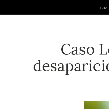
INIC
Caso L
desaparici