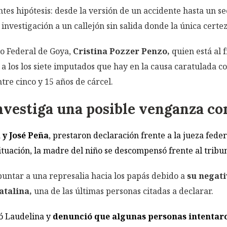
tes hipótesis: desde la versión de un accidente hasta un se
nvestigación a un callejón sin salida donde la única certe
ado Federal de Goya,
Cristina Pozzer Penzo,
quien está al 
no a los los siete imputados que hay en la causa caratulada 
tre cinco y 15 años de cárcel.
investiga una posible venganza co
y José Peña
, prestaron declaración frente a la jueza fed
ituación, la madre del niño se descompensó frente al tribun
puntar a una represalia hacia los papás debido a
su negati
atalina,
una de las últimas personas citadas a declarar.
dó Laudelina y
denunció que algunas personas intentaro