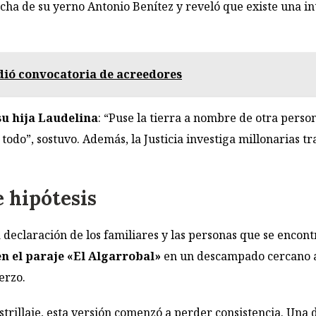
ha de su yerno Antonio Benítez y reveló que existe una int
dió convocatoria de acreedores
su hija Laudelina
: “Puse la tierra a nombre de otra pers
todo”, sostuvo. Además, la Justicia investiga millonarias t
e hipótesis
a declaración de los familiares y las personas que se enco
en el paraje «El Algarrobal»
en un descampado cercano a 
erzo.
strillaje, esta versión comenzó a perder consistencia. Una