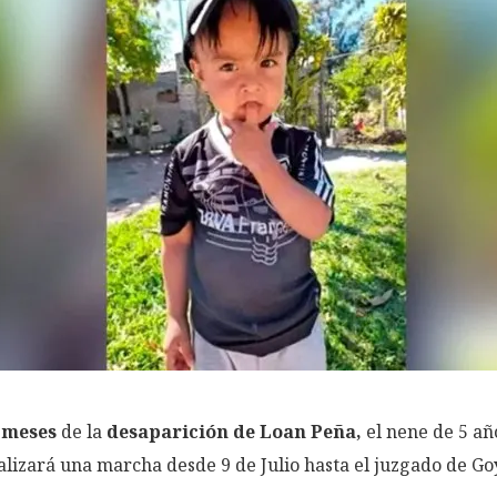
 meses
de la
desaparición de Loan Peña,
el nene de 5 añ
alizará una marcha desde 9 de Julio hasta el juzgado de Go