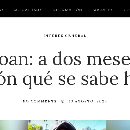
IO
ACTUALIDAD
INFORMACIÓN
SOCIALES
CO
INTERES GENERAL
oan: a dos mese
ón qué se sabe 
NO COMMENTS
13 AGOSTO, 2024