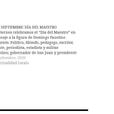
E SEPTIEMBRE: DÍA DEL MAESTRO
viernes celebramos el “Día del Maestro” en
aje a la figura de Domingo Faustino
ento. Político, filósofo, pedagogo, escritor,
te, periodista, estadista y militar
tino; gobernador de San Juan y presidente
 Nación Argentina. Sin lugar a dudas, es
ptiembre, 2020
igura muy importante en la historia de la…
ctualidad Local»