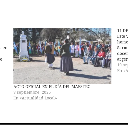
Á
11 D
Este 
homen
s en
Sarmi
docen
de
argen
de la
10 se
una f
En «A
ACTO OFICIAL EN EL DÍA DEL MAESTRO
8 septiembre, 2023
En «Actualidad Local»