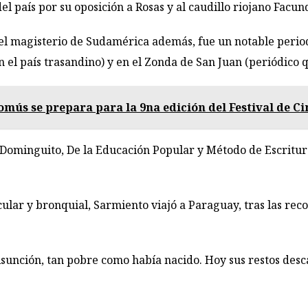
 del país por su oposición a Rosas y al caudillo riojano Facu
l magisterio de Sudamérica además, fue un notable periodi
n el país trasandino) y en el Zonda de San Juan (periódico 
mús se prepara para la 9na edición del Festival de C
Dominguito, De la Educación Popular y Método de Escritur
cular y bronquial, Sarmiento viajó a Paraguay, tras las re
Asunción, tan pobre como había nacido. Hoy sus restos desc