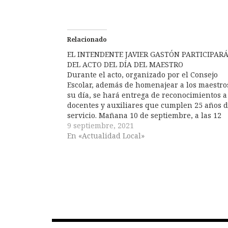
Relacionado
EL INTENDENTE JAVIER GASTÓN PARTICIPAR
DEL ACTO DEL DÍA DEL MAESTRO
Durante el acto, organizado por el Consejo
Escolar, además de homenajear a los maestro
su día, se hará entrega de reconocimientos a
docentes y auxiliares que cumplen 25 años 
servicio. Mañana 10 de septiembre, a las 12
horas, el intendente Javier Gastón se hará
9 septiembre, 2021
presente en la Plaza…
En «Actualidad Local»