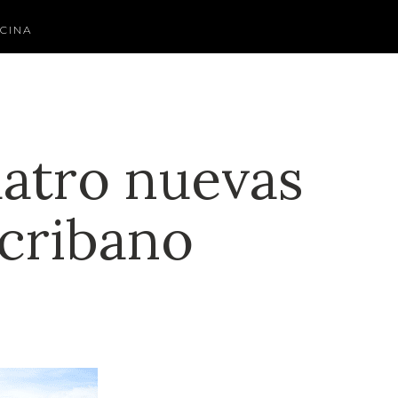
CINA
uatro nuevas
scribano