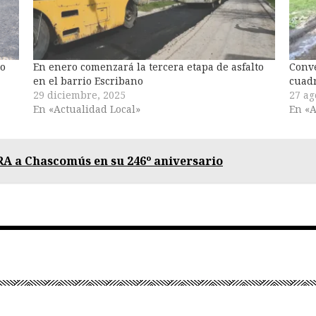
mo
En enero comenzará la tercera etapa de asfalto
Conve
en el barrio Escribano
cuadr
29 diciembre, 2025
27 ag
En «Actualidad Local»
En «A
 a Chascomús en su 246º aniversario