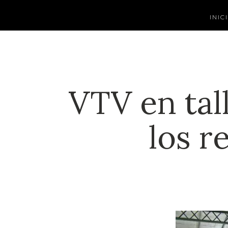
INIC
VTV en tal
los r