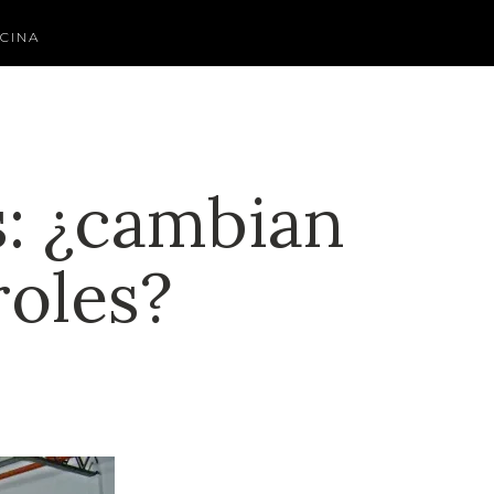
CINA
s: ¿cambian
roles?