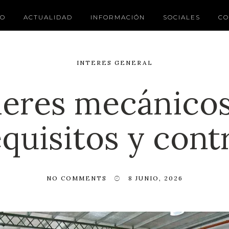
IO
ACTUALIDAD
INFORMACIÓN
SOCIALES
CO
INTERES GENERAL
leres mecánico
equisitos y cont
NO COMMENTS
8 JUNIO, 2026