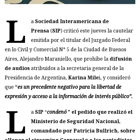
L
a
Sociedad Interamericana de
Prensa
(
SIP
) criticó este jueves la cautelar
emitida por el titular del Juzgado Federal
en lo Civil y Comercial N° 5 de la Ciudad de Buenos
Aires, Alejandro Maraniello, que prohíbe la
difusión
de audios
atribuidos a la secretaria general de la
Presidencia de Argentina,
Karina Mile
i, y consideró
que
“
es un precedente negativo para la libertad de
expresión y acceso a la información de interés público”.
L
a
SIP
“
condenó
” el pedido que realizó el
Ministerio de Seguridad Nacional,
comandado por Patricia Bullrich, sobre
allanar al streaming Carnaval y a los periodistas