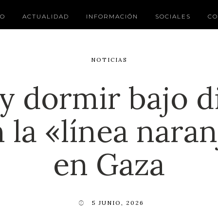
IO
ACTUALIDAD
INFORMACIÓN
SOCIALES
CO
NOTICIAS
y dormir bajo di
n la «línea naran
en Gaza
5 JUNIO, 2026