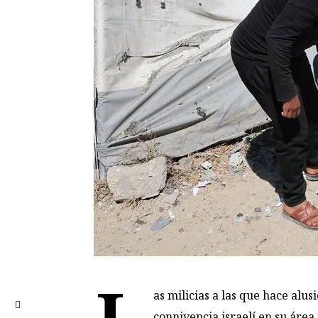
L
as milicias a las que hace alu
connivencia israelí en su área 