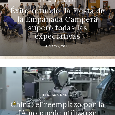
ACTUALIDAD LOCAL
Éxito rotundo: la Fiesta de
la Empanada Campera
superó todas las
expectativas
4 MAYO, 2026
INTERES GENERAL
China: el reemplazo por la
IA no puede utilizarse