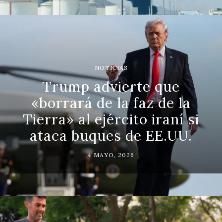
NOTICIAS
Trump advierte que
«borrará de la faz de la
Tierra» al ejército iraní si
ataca buques de EE.UU.
4 MAYO, 2026