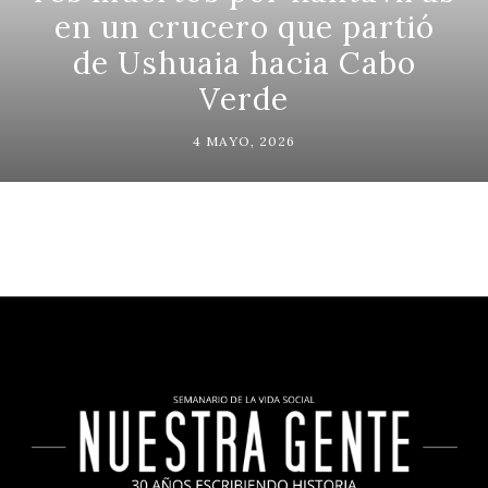
en un crucero que partió
de Ushuaia hacia Cabo
Verde
4 MAYO, 2026