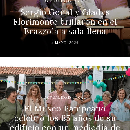
ACTUALIDAD LOCAL
Sergio Gonal y Gladys
Florimonte brillaron en el
Brazzola a sala llena
4 MAYO, 2026
ACTUALIDAD LOCAL
El Museo Pampeano
celebró los 85 años de su
edificio con un mediodía de