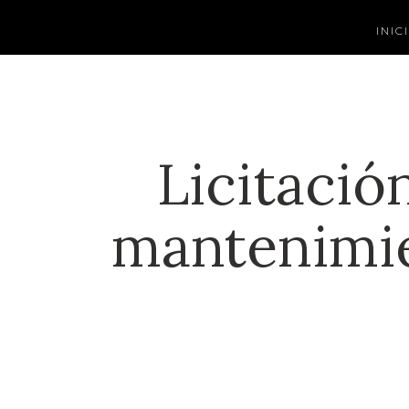
INIC
Licitació
mantenimie