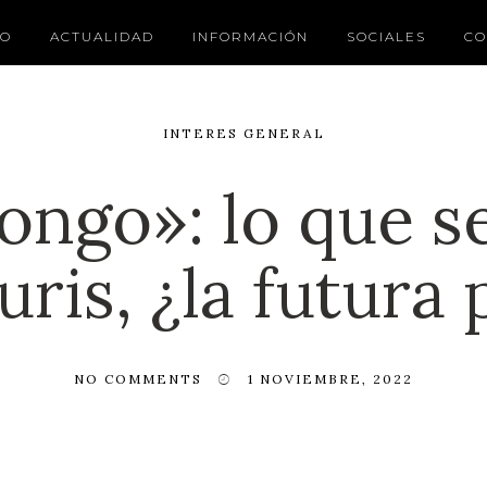
IO
ACTUALIDAD
INFORMACIÓN
SOCIALES
CO
INTERES GENERAL
ngo»: lo que s
uris, ¿la futura
NO COMMENTS
1 NOVIEMBRE, 2022