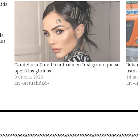
dida
da
los
n
Candelaria Tinelli confirmó en Instagram que se
Roba
operó los glúteos
trans
9 enero, 2023
14 ma
En «Actualidad»
En «I