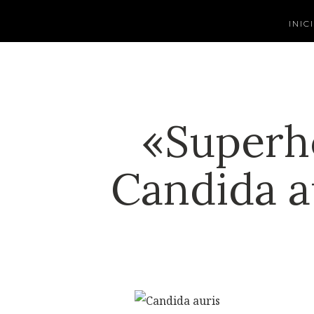
INIC
«Superho
Candida a