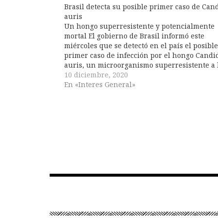
Brasil detecta su posible primer caso de Can
auris
Un hongo superresistente y potencialmente
mortal El gobierno de Brasil informó este
miércoles que se detectó en el país el posible
primer caso de infección por el hongo Candi
auris, un microorganismo superresistente a 
principales fármacos conocidos que puede
10 diciembre, 2020
llegar a ser mortal para el ser humano. Segú
En «Interes General»
informó la Agencia Nacional de Vigilancia…