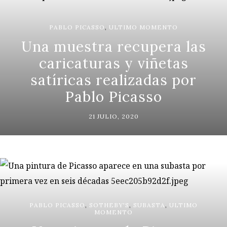
PABLO PICASSO
,
ULTIMO MOMENTO
Una muestra recupera las
caricaturas y viñetas
satíricas realizadas por
Pablo Picasso
21 JULIO, 2020
PABLO PICASSO
,
SOTHEBY'S
,
SUBASTA
,
ULTIMO
MOMENTO