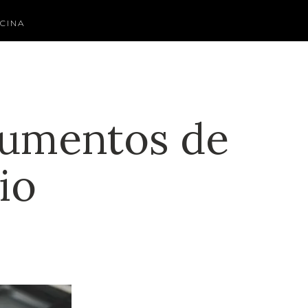
CINA
 aumentos de
io