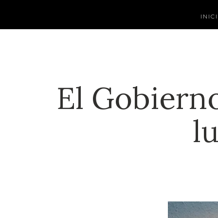
INIC
El Gobierno
l