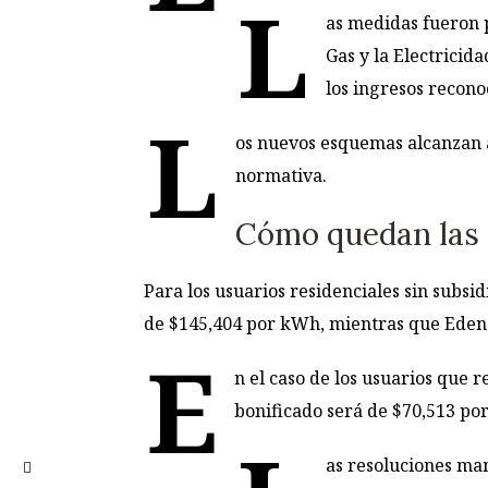
L
as medidas fueron p
Gas y la Electricid
los ingresos reconoc
L
os nuevos esquemas alcanzan a
normativa.
Cómo quedan las t
Para los usuarios residenciales sin subsi
de $145,404 por kWh, mientras que Edeno
E
n el caso de los usuarios que r
bonificado será de $70,513 po
as resoluciones man