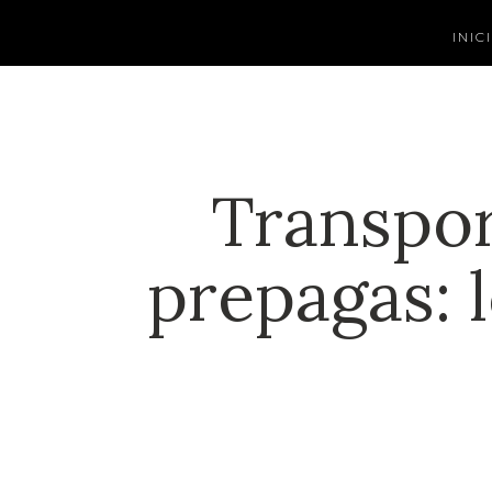
INIC
Transport
prepagas: 