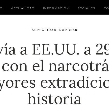
IO
ACTUALIDAD
INFORMACIÓN
SOCIALES
CO
ACTUALIDAD
,
NOTICIAS
ía a EE.UU. a 2
 con el narcotrá
yores extradici
historia