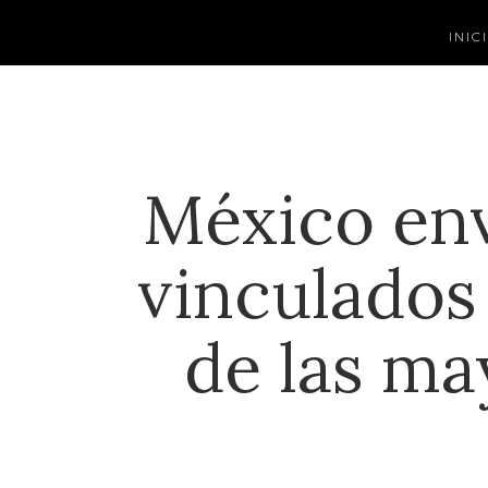
INIC
México env
vinculados
de las ma