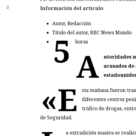
Información del artículo
Autor,
Redacción
Título del autor,
BBC News Mundo
5
horas
A
utoridades m
acusados de 
estadouniden
«E
sta mañana fueron tras
diferentes centros peni
tráfico de drogas, entr
de Seguridad.
a extradición masiva se realizó