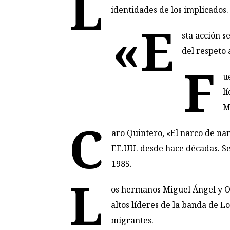
L
identidades de los implicados.
«E
sta acción s
del respeto 
F
u
l
M
C
aro Quintero, «El narco de nar
EE.UU. desde hace décadas. Se
1985.
L
os hermanos Miguel Ángel y Om
altos líderes de la banda de
Lo
migrantes.