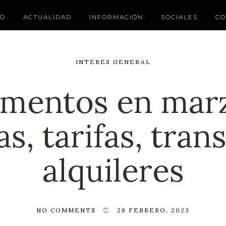
IO
ACTUALIDAD
INFORMACIÓN
SOCIALES
CO
INTERES GENERAL
mentos en marzo
s, tarifas, tran
alquileres
NO COMMENTS
28 FEBRERO, 2023