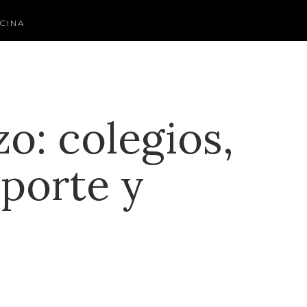
CINA
: colegios,
sporte y