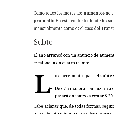
Como todos los meses, los
aumentos
no c
promedio.
En este contexto donde los sa
mensualmente como es el caso del Transp
Subte
El año arrancó con un anuncio de aumento
escalonada en cuatro tramos.
L
os incrementos para el
subte 
De esta manera comenzará a cos
pasará en marzo a costar $ 20 
Cabe aclarar que, de todas formas, seguirá
que el boleto mínimo para ellos pasará de