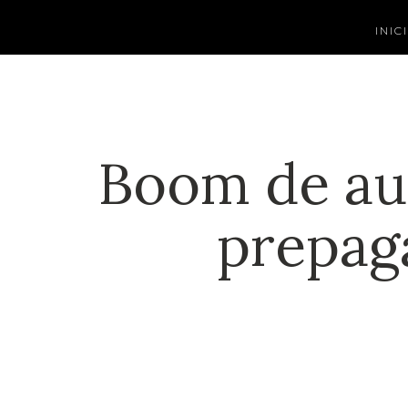
INIC
Boom de au
prepaga