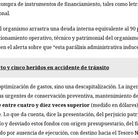
 compra de instrumentos de financiamiento, tales como let
onal.
l organismo arrastra una deuda interna equivalente al 90 
cionamiento operativo, técnico y patrimonial del organism
nen el alerta sobre que “esta parálisis administrativa induc
o y cinco heridos en accidente de tránsito
ptimización de gastos, sino una descapitalización. La ingen
as urgentes de conservación preventiva, mantenimiento de 
 entre cuatro y diez veces superior
(medido en dólares) 
 Lo que da cuenta, dice la presentación, del perjuicio pat
o y desviado estos fondos con origen presupuestario, del f
ido por ausencia de ejecución, con destino hacia el Tesoro 