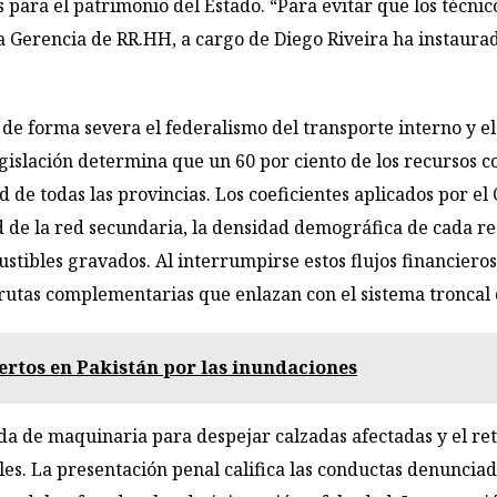
 para el patrimonio del Estado. “Para evitar que los técni
la Gerencia de RR.HH, a cargo de Diego Riveira ha instaura
 de forma severa el federalismo del transporte interno y el 
gislación determina que un 60 por ciento de los recursos co
d de todas las provincias. Los coeficientes aplicados por el
ud de la red secundaria, la densidad demográfica de cada re
tibles gravados. Al interrumpirse estos flujos financieros
 rutas complementarias que enlazan con el sistema troncal 
ertos en Pakistán por las inundaciones
ida de maquinaria para despejar calzadas afectadas y el re
es. La presentación penal califica las conductas denunciada