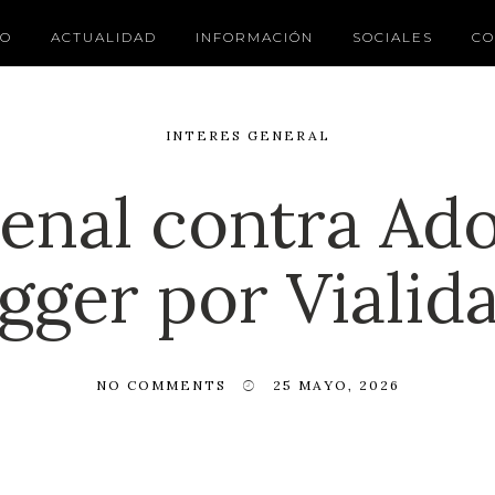
IO
ACTUALIDAD
INFORMACIÓN
SOCIALES
CO
INTERES GENERAL
enal contra Ado
gger por Vialid
NO COMMENTS
25 MAYO, 2026