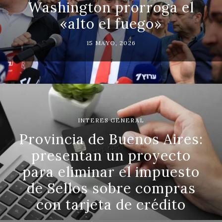
Washington prorroga el
«alto el fuego»
15 MAYO, 2026
INTERES GENERAL
Provincia de Buenos Aires:
presentan un proyecto
para eliminar el impuesto
de Sellos sobre compras
con tarjeta de crédito