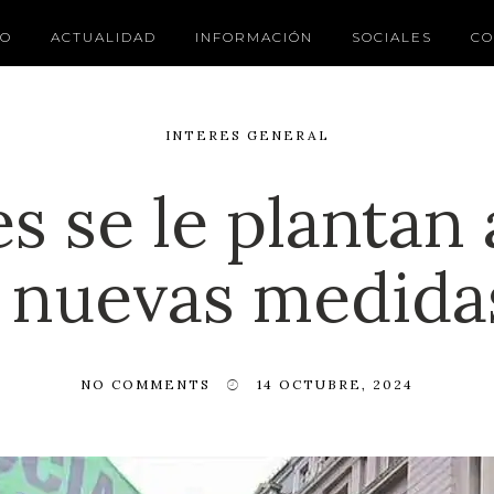
IO
ACTUALIDAD
INFORMACIÓN
SOCIALES
CO
INTERES GENERAL
es se le plantan
 nuevas medida
NO COMMENTS
14 OCTUBRE, 2024