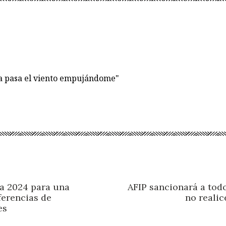
ía pasa el viento empujándome"
a 2024 para una
AFIP sancionará a tod
ferencias de
no realic
es