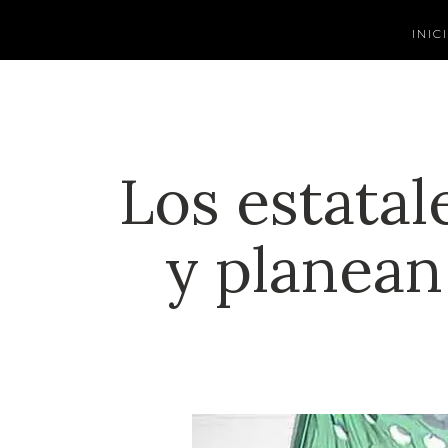
INIC
Los estatal
y planean