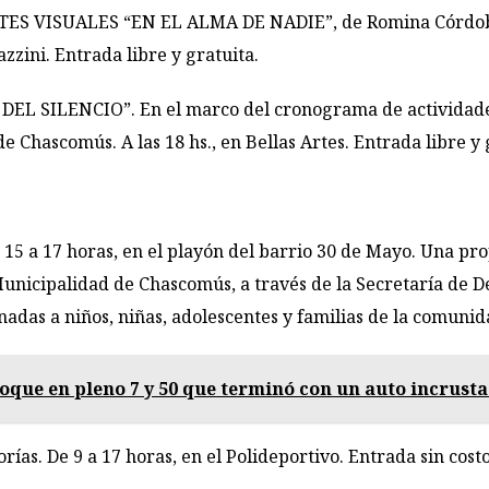
VISUALES “EN EL ALMA DE NADIE”, de Romina Córdoba. A 
zzini. Entrada libre y gratuita.
 SILENCIO”. En el marco del cronograma de actividades d
 Chascomús. A las 18 hs., en Bellas Artes. Entrada libre y 
 a 17 horas, en el playón del barrio 30 de Mayo. Una pr
unicipalidad de Chascomús, a través de la Secretaría de Des
inadas a niños, niñas, adolescentes y familias de la comunid
hoque en pleno 7 y 50 que terminó con un auto incrus
as. De 9 a 17 horas, en el Polideportivo. Entrada sin costo