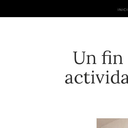
INIC
Un fin
activid