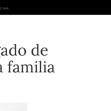
CINA
gado de
 familia