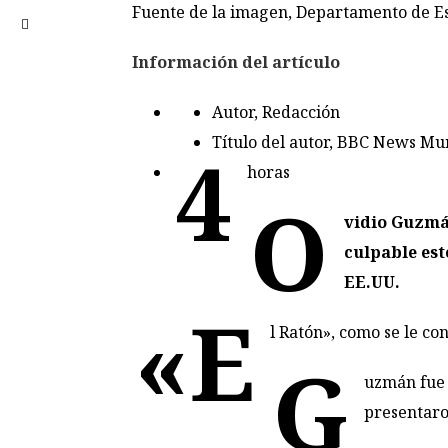
Fuente de la imagen,
Departamento de Es
Información del artículo
Autor,
Redacción
Título del autor,
BBC News Mu
4
horas
O
vidio Guzmá
culpable est
EE.UU.
«E
l Ratón», como se le co
G
uzmán fue 
presentaro