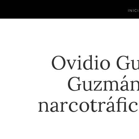
INIC
Ovidio Gu
Guzmán,
narcotráfi