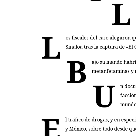
L
L
os fiscales del caso alegaron 
Sinaloa tras la captura de «E
B
ajo su mando habrí
metanfetaminas y 
U
n docu
facció
mundo
E
l tráfico de drogas, y en espec
y México, sobre todo desde qu