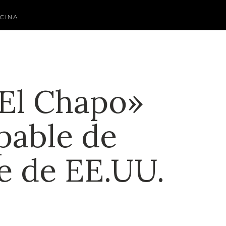
CINA
«El Chapo»
pable de
e de EE.UU.