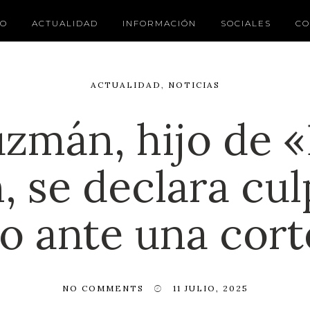
IO
ACTUALIDAD
INFORMACIÓN
SOCIALES
CO
ACTUALIDAD
,
NOTICIAS
zmán, hijo de 
 se declara cul
co ante una cort
NO COMMENTS
11 JULIO, 2025