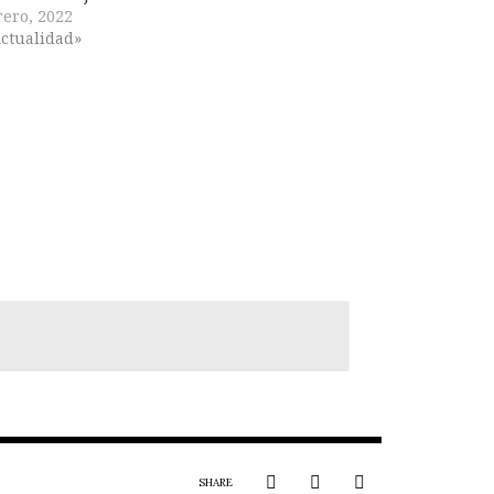
rero, 2022
ctualidad»
SHARE