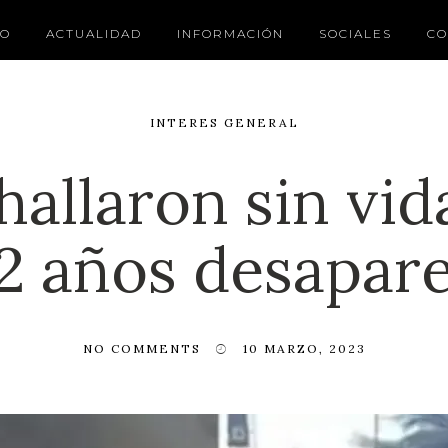
IO
ACTUALIDAD
INFORMACIÓN
SOCIALES
CO
INTERES GENERAL
hallaron sin vid
2 años desapar
NO COMMENTS
10 MARZO, 2023