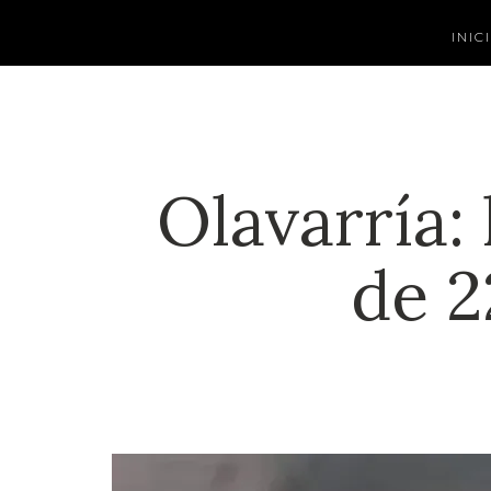
INIC
Olavarría: 
de 2