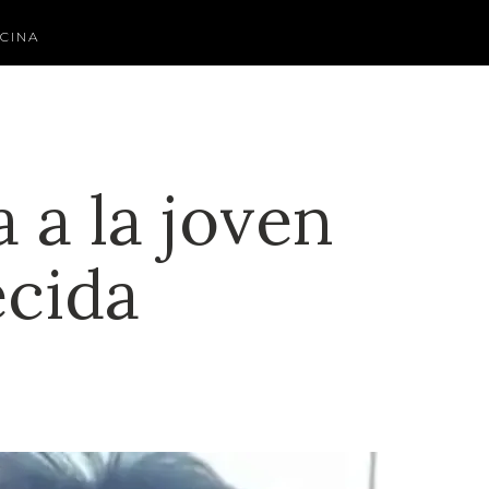
CINA
a a la joven
ecida