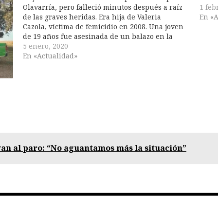
Olavarría, pero falleció minutos después a raíz
1 feb
de las graves heridas. Era hija de Valeria
En «A
Cazola, víctima de femicidio en 2008. Una joven
de 19 años fue asesinada de un balazo en la
cabeza en el partido bonaerense de
5 enero, 2020
Olavarría por causas que todavía no fueron…
En «Actualidad»
van al paro: “No aguantamos más la situación”