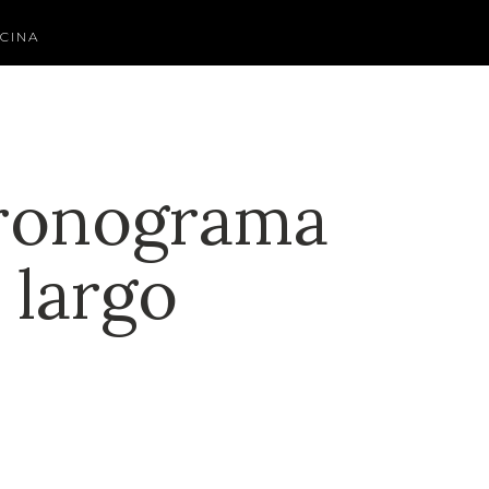
CINA
cronograma
 largo