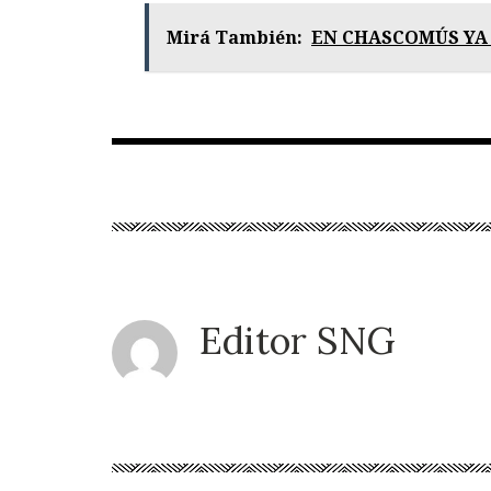
Mirá También:
EN CHASCOMÚS YA 
Editor SNG